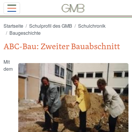
Direkt zum Inhalt
Startseite
Schulprofil des GMB
Schulchronik
Baugeschichte
ABC-Bau: Zweiter Bauabschnitt
Mit
Image
dem