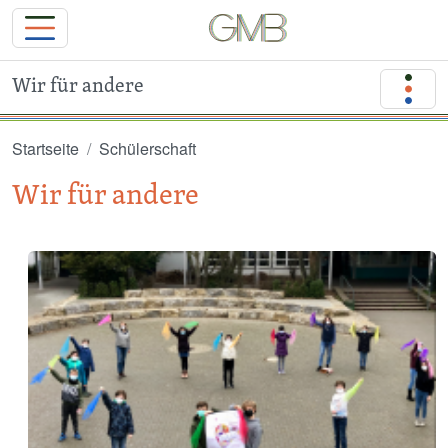
Wir für andere
Direkt zum Inhalt
Startseite
Schülerschaft
Wir für andere
Image