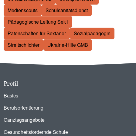
Medienscouts
Schulsanitätsdienst
Pädagogische Leitung Sek I
Patenschaften für Sextaner
Sozialpädagogin
Streitschlichter
Ukraine-Hilfe GMB
Profil
Basics
Berufsorientierung
Ganztagsangebote
Gesundheitsfördernde Schule