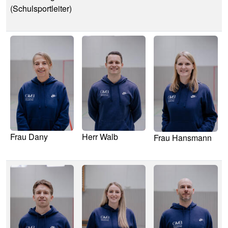
(Schulsportleiter)
Image
Image
Image
Frau Dany
Herr Walb
Frau Hansmann
Image
Image
Image