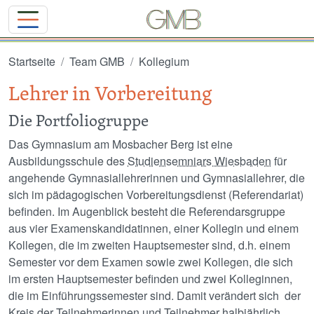
Direkt zum Inhalt
Startseite
Team GMB
Kollegium
Lehrer in Vorbereitung
Die Portfoliogruppe
Das Gymnasium am Mosbacher Berg ist eine
Ausbildungsschule des
Studiensemniars Wiesbaden
für
angehende Gymnasiallehrerinnen und Gymnasiallehrer, die
sich im pädagogischen Vorbereitungsdienst (Referendariat)
befinden. Im Augenblick besteht die Referendarsgruppe
aus vier Examenskandidatinnen, einer Kollegin und einem
Kollegen, die im zweiten Hauptsemester sind, d.h. einem
Semester vor dem Examen sowie zwei Kollegen, die sich
im ersten Hauptsemester befinden und zwei Kolleginnen,
die im Einführungssemester sind. Damit verändert sich der
Kreis der Teilnehmerinnen und Teilnehmer halbjährlich.