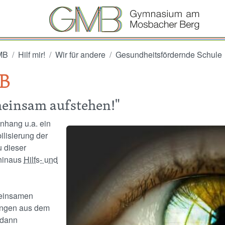
GMB
Hilf mir!
Wir für andere
Gesundheitsfördernde Schule
MB
einsam aufstehen!"
nhang u.a. ein
Image
ilisierung der
 dieser
 hinaus
Hilfs- und
meinsamen
ungen aus dem
 dann