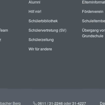
Alumni
Elterninforma
Hilf mir!
Förderverein
Schülerbibliothek
Schulelternbe
-Team
Schülervertretung (SV)
Übergang von
Grundschule
z
Schülerzeitung
Wir für andere
bacher Berg
0611 / 31-2246
oder
31-4227
Da