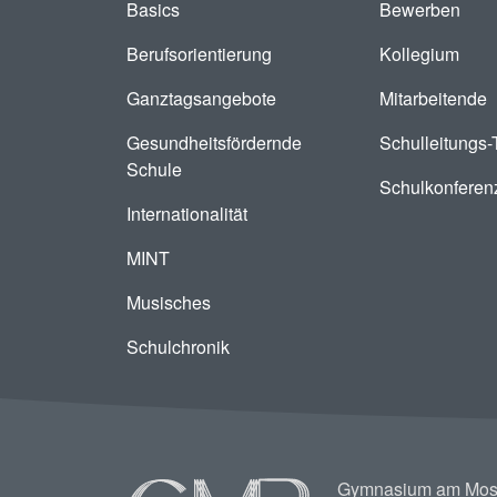
Basics
Bewerben
Berufsorientierung
Kollegium
Ganztagsangebote
Mitarbeitende
Gesundheitsfördernde
Schulleitungs
Schule
Schulkonferen
Internationalität
MINT
Musisches
Schulchronik
Image
Gymnasium am Mos