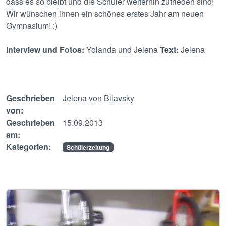
dass es so bleibt und die Schüler weiterhin zufrieden sind!
Wir wünschen ihnen ein schönes erstes Jahr am neuen
Gymnasium! ;)
Interview und Fotos:
Yolanda und Jelena
Text:
Jelena
Geschrieben
Jelena von Bilavsky
von:
Geschrieben
15.09.2013
am:
Kategorien:
Schülerzeitung
Image