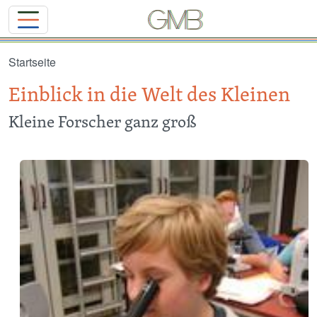
Direkt zum Inhalt
Startseite
Einblick in die Welt des Kleinen
Kleine Forscher ganz groß
Image