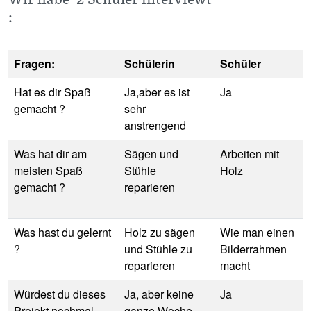
:
Fragen:
Schülerin
Schüler
Hat es dir Spaß
Ja,aber es ist
Ja
gemacht ?
sehr
anstrengend
Was hat dir am
Sägen und
Arbeiten mit
meisten Spaß
Stühle
Holz
gemacht ?
reparieren
Was hast du gelernt
Holz zu sägen
Wie man einen
?
und Stühle zu
Bilderrahmen
reparieren
macht
Würdest du dieses
Ja, aber keine
Ja
Projekt nochmal
ganze Woche