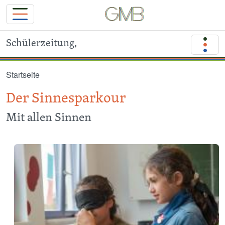
Schülerzeitung,
Direkt zum Inhalt
Startseite
Der Sinnesparkour
Mit allen Sinnen
Image