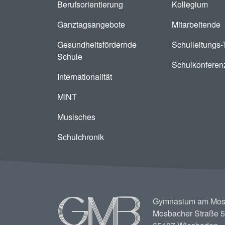
Berufsorientierung
Kollegium
Ganztagsangebote
Mitarbeitende
Gesundheitsfördernde
Schulleitungs
Schule
Schulkonferen
Internationalität
MINT
Musisches
Schulchronik
Image
Gymnasium am Mos
Mosbacher Straße 5