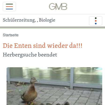
Schülerzeitung, , Biologie
Direkt zum Inhalt
Startseite
Die Enten sind wieder da!!!
Herbergsuche beendet
Image