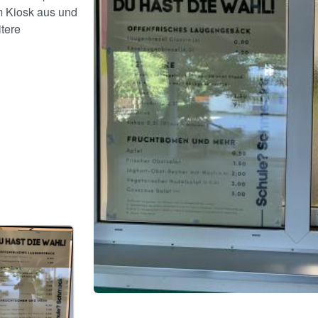
m Kiosk aus und
tere
age