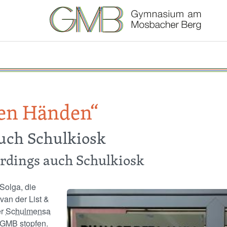
uen Händen“
uch Schulkiosk
rdings auch Schulkiosk
Solga, die
Image
van der List &
er
Schulmensa
 GMB stopfen.