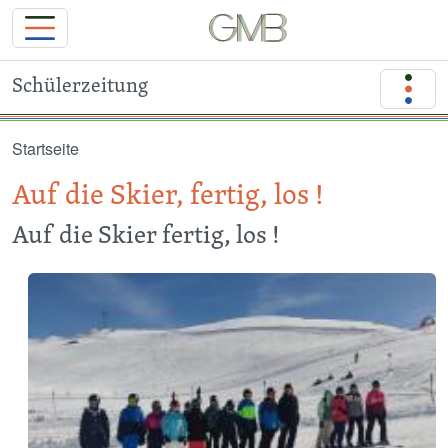
Schülerzeitung
Direkt zum Inhalt
Startseite
Auf die Skier, fertig, los !
Auf die Skier fertig, los !
Image