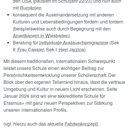
den
USA
(pausiert im Schuljahr 22/23) und nun auch
mit
Rumänien
konsequent die Auseinandersetzung mit anderen
Kulturen und Lebensbedingungen fördern und fordern
(beispielsweise auch durch Begegnung mit den
Amerikanern in Wiesbaden
)
Beratung für
individuale Austauschprogramme
(Sek
II:
Frau Cassier
; Sek I:
Herr Jarzina
)
Mit diesem traditionellen, internationalen Schwerpunkt
leistet unsere Schule einen wichtigen Beitrag zur
Persönlichkeitsentwicklung unserer Schülerschaft. Der
Blick über den eigenen Tellerrand hinaus, lässt die vertraue
Umgebung und Kultur in neuem Licht erscheinen. Seite
Januar 2026 sind wir eine akkreditierte Schule für
Erasmus+ mit ganz neuen Perspektiven zur Stärkung
unseren internationalen Profils.
(vgl. hierzu auch das aktuelle
Fahrtenkonzept
).