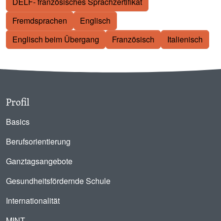
DELF- französisches Sprachzertifikat
Fremdsprachen
Englisch
Englisch beim Übergang
Französisch
Italienisch
Profil
Basics
Berufsorientierung
Ganztagsangebote
Gesundheitsfördernde Schule
Internationalität
MINT