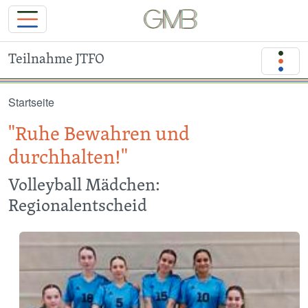
Teilnahme JTFO
Direkt zum Inhalt
Startseite
"Ruhe Bewahren und
durchhalten!"
Volleyball Mädchen:
Regionalentscheid
Image