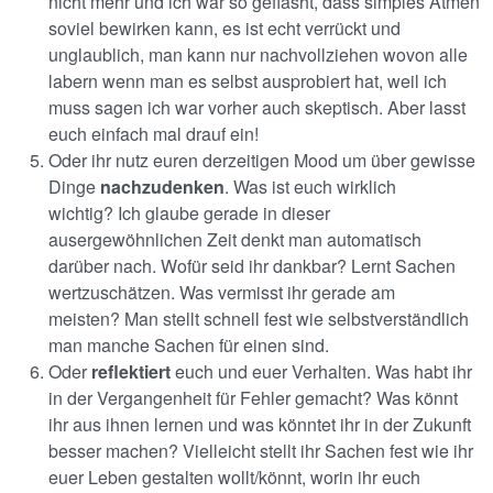
nicht mehr und ich war so geflasht, dass simples Atmen
soviel bewirken kann, es ist echt verrückt und
unglaublich, man kann nur nachvollziehen wovon alle
labern wenn man es selbst ausprobiert hat, weil ich
muss sagen ich war vorher auch skeptisch. Aber lasst
euch einfach mal drauf ein!
Oder ihr nutz euren derzeitigen Mood um über gewisse
Dinge
nachzudenken
. Was ist euch wirklich
wichtig? Ich glaube gerade in dieser
ausergewöhnlichen Zeit denkt man automatisch
darüber nach. Wofür seid ihr dankbar? Lernt Sachen
wertzuschätzen. Was vermisst ihr gerade am
meisten? Man stellt schnell fest wie selbstverständlich
man manche Sachen für einen sind.
Oder
reflektiert
euch und euer Verhalten. Was habt ihr
in der Vergangenheit für Fehler gemacht? Was könnt
ihr aus ihnen lernen und was könntet ihr in der Zukunft
besser machen? Vielleicht stellt ihr Sachen fest wie ihr
euer Leben gestalten wollt/könnt, worin ihr euch