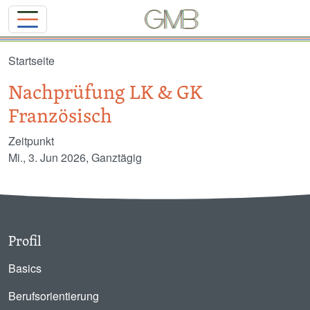
Direkt zum Inhalt
Startseite
Nachprüfung LK & GK
Französisch
Zeitpunkt
Mi., 3. Jun 2026, Ganztägig
Profil
Basics
Berufsorientierung