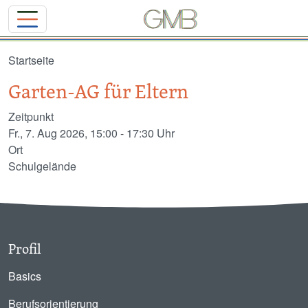
Direkt zum Inhalt
Startseite
Garten-AG für Eltern
Zeitpunkt
Fr., 7. Aug 2026, 15:00
-
17:30 Uhr
Ort
Schulgelände
Profil
Basics
Berufsorientierung