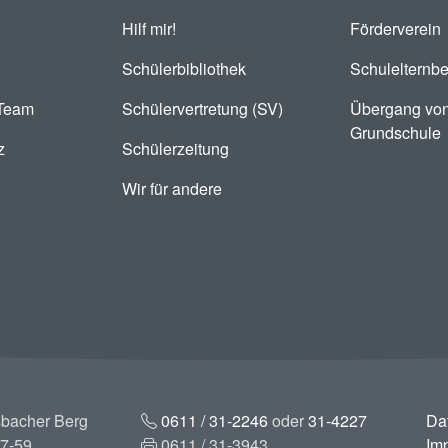
Hilf mir!
Förderverein
Schülerbibliothek
Schulelternbe
-Team
Schülervertretung (SV)
Übergang von
Grundschule
z
Schülerzeitung
Wir für andere
bacher Berg
0611 / 31-2246
oder
31-4227
Da
7-59
0611 / 31-3943
Im