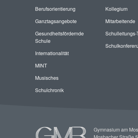
Berufsorientierung
Kollegium
Ganztagsangebote
Mitarbeitende
Gesundheitsfördernde
Schulleitungs
Schule
Schulkonferen
Internationalität
MINT
Musisches
Schulchronik
Image
Gymnasium am Mos
Mosbacher Straße 5