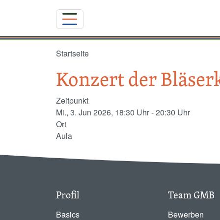
Direkt zum Inhalt
Startseite
Konzert der Bläser
Zeitpunkt
Mi., 3. Jun 2026, 18:30 Uhr
-
20:30 Uhr
Ort
Aula
Profil
Team GMB
Basics
Bewerben