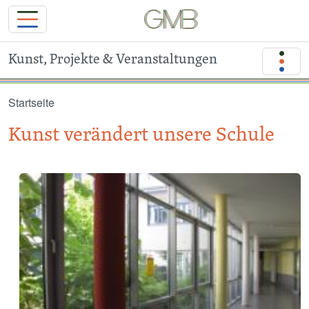
Kunst, Projekte & Veranstaltungen
Direkt zum Inhalt
Startseite
Kunst verändert unsere Schule
Image