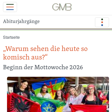
Abiturjahrgänge
Direkt zum Inhalt
Startseite
„Warum sehen die heute so
komisch aus?“
Beginn der Mottowoche 2026
Image