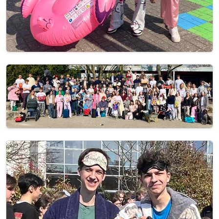
Image
Image