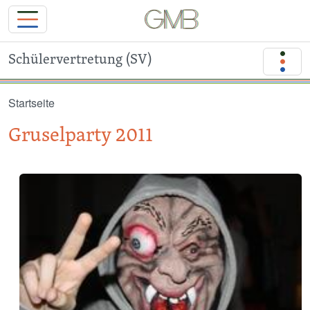
Schülervertretung (SV)
Direkt zum Inhalt
Startseite
Gruselparty 2011
Image