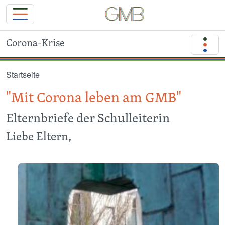
Corona-Krise
Direkt zum Inhalt
Startseite
"Mit Corona leben am GMB"
Elternbriefe der Schulleiterin
Liebe Eltern,
Image