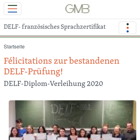
DELF- französisches Sprachzertifikat
Direkt zum Inhalt
Startseite
Félicitations zur bestandenen
DELF-Prüfung!
DELF-Diplom-Verleihung 2020
Image