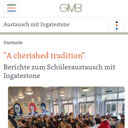
Austausch mit Ingatestone
Direkt zum Inhalt
Startseite
"A cherished tradition“
Berichte zum Schüleraustausch mit
Ingatestone
Image