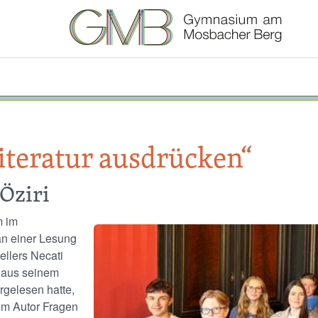
iteratur ausdrücken“
Öziri
m im
Image
an einer Lesung
ellers Necati
l aus seinem
rgelesen hatte,
dem Autor Fragen