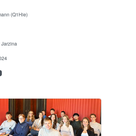
mann (Q1Hie)
 Jarzina
024
age