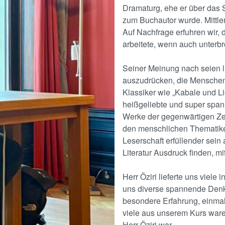
Dramaturg, ehe er über das 
zum Buchautor wurde. Mittlerw
Auf Nachfrage erfuhren wir, 
arbeitete, wenn auch unterb
Seiner Meinung nach seien li
auszudrücken, die Menschen
Klassiker wie „Kabale und Li
heißgeliebte und super spa
Werke der gegenwärtigen Zei
den menschlichen Thematiken
Leserschaft erfüllender sein 
Literatur Ausdruck finden, m
Herr Öziri lieferte uns viele
uns diverse spannende Denk
besondere Erfahrung, einmal 
viele aus unserem Kurs war
Herr Öziri war.