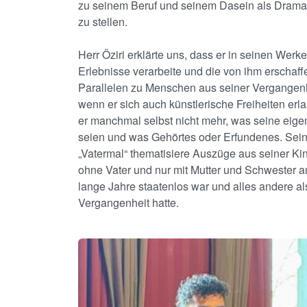
zu seinem Beruf und seinem Dasein als Drama
zu stellen.
Herr Öziri erklärte uns, dass er in seinen Werke
Erlebnisse verarbeite und die von ihm erschaf
Parallelen zu Menschen aus seiner Vergangenh
wenn er sich auch künstlerische Freiheiten erl
er manchmal selbst nicht mehr, was seine eige
seien und was Gehörtes oder Erfundenes. Se
„Vatermal“ thematisiere Auszüge aus seiner Kind
ohne Vater und nur mit Mutter und Schwester a
lange Jahre staatenlos war und alles andere al
Vergangenheit hatte.
Image