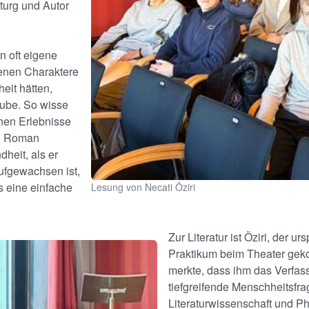
turg und Autor
n oft eigene
fenen Charaktere
eit hätten,
aube. So wisse
nen Erlebnisse
in Roman
heit, als er
ufgewachsen ist,
s eine einfache
Lesung von Necati Öziri
Zur Literatur ist Öziri, der 
Praktikum beim Theater ge
merkte, dass ihm das Verfass
tiefgreifende Menschheitsfrag
Literaturwissenschaft und Ph