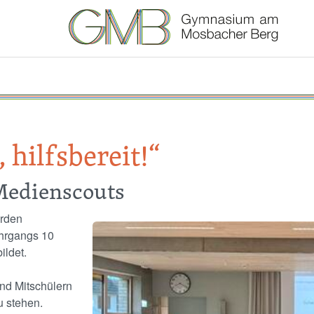
 hilfsbereit!“
Medienscouts
urden
Image
hrgangs 10
ildet.
und Mitschülern
u stehen.