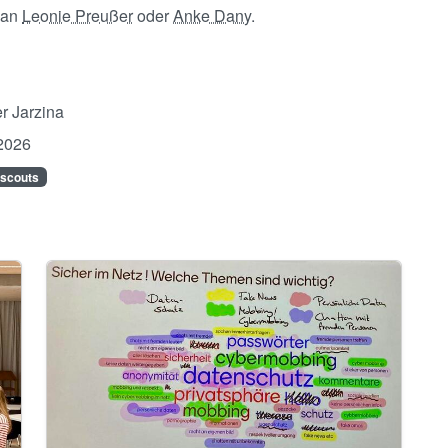
 an
Leonie Preußer
oder
Anke Dany
.
r Jarzina
2026
scouts
Image