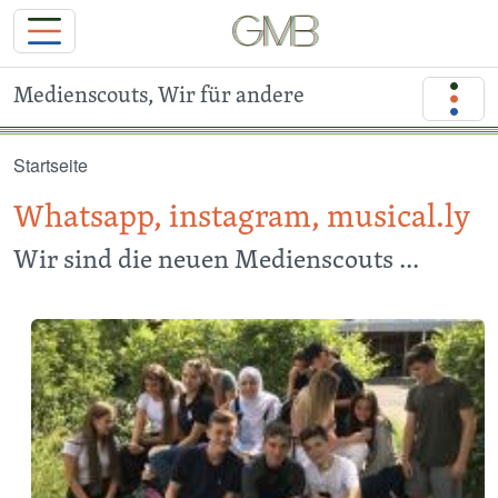
Medienscouts, Wir für andere
Direkt zum Inhalt
Startseite
Whatsapp, instagram, musical.ly
Wir sind die neuen Medienscouts ...
Image