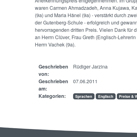
Anerkennungspreis entgegennehmen. Im Gru
waren Carmen Ahmadzadeh, Anna Kujawa, Kat
(9a) und Maria Hänel (9a) - verstärkt durch zw
der Gutenberg-Schule - erfolgreich und gewan
hervorragenden dritten Preis. Vielen Dank für 
an Herrn Clüver, Frau Greth (Englisch-Lehrerin
Herrn Vachek (9a).
Geschrieben
Rüdiger Jarzina
von:
Geschrieben
07.06.2011
am:
Kategorien:
Sprachen
Englisch
Preise & 