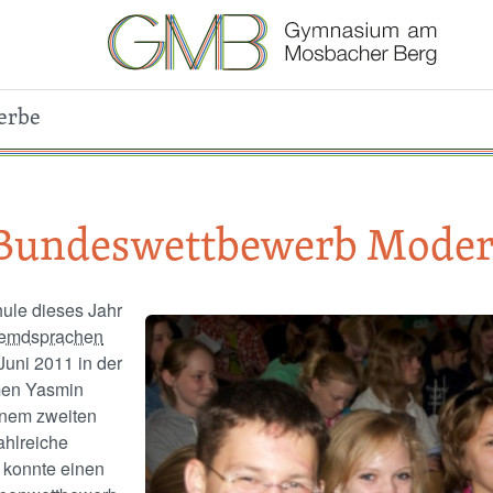
erbe
m Bundeswettbewerb Mode
ule dieses Jahr
Image
remdsprachen
Juni 2011 in der
men Yasmin
inem zweiten
ahlreiche
 konnte einen