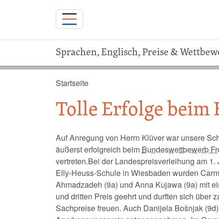
Sprachen, Englisch, Preise & Wettbew
Direkt zum Inhalt
Startseite
Tolle Erfolge bei
Auf Anregung von Herrn Klüver war unsere Sch
äußerst erfolgreich beim
Bundeswettbewerb F
vertreten.Bei der Landespreisverleihung am 1. 
Elly-Heuss-Schule in Wiesbaden wurden Car
Ahmadzadeh (9a) und Anna Kujawa (9a) mit e
und dritten Preis geehrt und durften sich über z
Sachpreise freuen. Auch Danijela Bošnjak (9d)