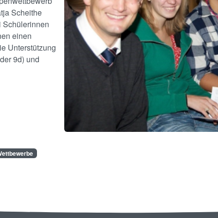
ppenwettbewerb
ja Scheithe
ei Schülerinnen
nen einen
die Unterstützung
 der 9d) und
Wettbewerbe