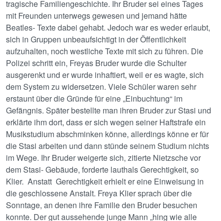
tragische Familiengeschichte. Ihr Bruder sei eines Tages
mit Freunden unterwegs gewesen und jemand hätte
Beatles- Texte dabei gehabt. Jedoch war es weder erlaubt,
sich in Gruppen unbeaufsichtigt in der Öffentlichkeit
aufzuhalten, noch westliche Texte mit sich zu führen. Die
Polizei schritt ein, Freyas Bruder wurde die Schulter
ausgerenkt und er wurde inhaftiert, weil er es wagte, sich
dem System zu widersetzen. Viele Schüler waren sehr
erstaunt über die Gründe für eine „Einbuchtung“ im
Gefängnis. Später bestellte man ihren Bruder zur Stasi und
erklärte ihm dort, dass er sich wegen seiner Haftstrafe ein
Musikstudium abschminken könne, allerdings könne er für
die Stasi arbeiten und dann stünde seinem Studium nichts
im Wege. Ihr Bruder weigerte sich, zitierte Nietzsche vor
dem Stasi- Gebäude, forderte lauthals Gerechtigkeit, so
Klier. Anstatt Gerechtigkeit erhielt er eine Einweisung in
die geschlossene Anstalt. Freya Klier sprach über die
Sonntage, an denen ihre Familie den Bruder besuchen
konnte. Der gut aussehende junge Mann „hing wie alle