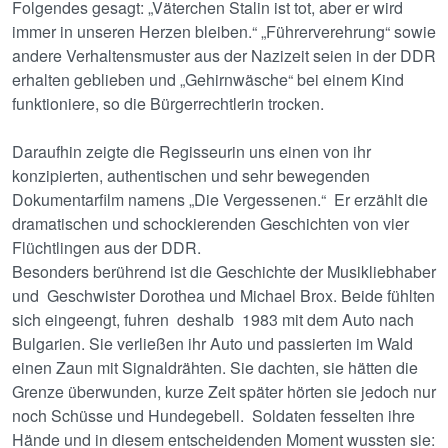
Folgendes gesagt: „Väterchen Stalin ist tot, aber er wird
immer in unseren Herzen bleiben.“ „Führerverehrung“ sowie
andere Verhaltensmuster aus der Nazizeit seien in der DDR
erhalten geblieben und „Gehirnwäsche“ bei einem Kind
funktioniere, so die Bürgerrechtlerin trocken.
Daraufhin zeigte die Regisseurin uns einen von ihr
konzipierten, authentischen und sehr bewegenden
Dokumentarfilm namens „Die Vergessenen.“ Er erzählt die
dramatischen und schockierenden Geschichten von vier
Flüchtlingen aus der DDR.
Besonders berührend ist die Geschichte der Musikliebhaber
und Geschwister Dorothea und Michael Brox. Beide fühlten
sich eingeengt, fuhren deshalb 1983 mit dem Auto nach
Bulgarien. Sie verließen ihr Auto und passierten im Wald
einen Zaun mit Signaldrähten. Sie dachten, sie hätten die
Grenze überwunden, kurze Zeit später hörten sie jedoch nur
noch Schüsse und Hundegebell. Soldaten fesselten ihre
Hände und in diesem entscheidenden Moment wussten sie: