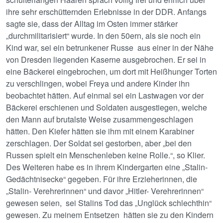
ihre sehr erschütternden Erlebnisse in der DDR. Anfangs
sagte sie, dass der Alltag im Osten immer stärker
„durchmilitarisiert“ wurde. In den 50ern, als sie noch ein
Kind war, sei ein betrunkener Russe aus einer in der Nähe
von Dresden liegenden Kaserne ausgebrochen. Er sei in
eine Bäckerei eingebrochen, um dort mit Heißhunger Torten
zu verschlingen, wobei Freya und andere Kinder ihn
beobachtet hätten. Auf einmal sei ein Lastwagen vor der
Bäckerei erschienen und Soldaten ausgestiegen, welche
den Mann auf brutalste Weise zusammengeschlagen
hätten. Den Kiefer hätten sie ihm mit einem Karabiner
zerschlagen. Der Soldat sei gestorben, aber „bei den
Russen spielt ein Menschenleben keine Rolle.“, so Klier.
Des Weiteren habe es in ihrem Kindergarten eine „Stalin-
Gedächtnisecke“ gegeben. Für ihre Erzieherinnen, die
„Stalin- Verehrerinnen“ und davor „Hitler- Verehrerinnen“
gewesen seien, sei Stalins Tod das „Unglück schlechthin“
gewesen. Zu meinem Entsetzen hätten sie zu den Kindern