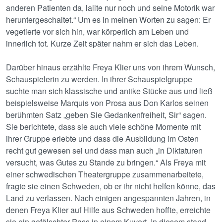
anderen Patienten da, lallte nur noch und seine Motorik war
heruntergeschaltet.“ Um es in meinen Worten zu sagen: Er
vegetierte vor sich hin, war körperlich am Leben und
innerlich tot. Kurze Zeit später nahm er sich das Leben.
Darüber hinaus erzählte Freya Klier uns von ihrem Wunsch,
Schauspielerin zu werden. In ihrer Schauspielgruppe
suchte man sich klassische und antike Stücke aus und ließ
beispielsweise Marquis von Prosa aus Don Karlos seinen
berühmten Satz „geben Sie Gedankenfreiheit, Sir“ sagen.
Sie berichtete, dass sie auch viele schöne Momente mit
ihrer Gruppe erlebte und dass die Ausbildung im Osten
recht gut gewesen sei und dass man auch „in Diktaturen
versucht, was Gutes zu Stande zu bringen.“ Als Freya mit
einer schwedischen Theatergruppe zusammenarbeitete,
fragte sie einen Schweden, ob er ihr nicht helfen könne, das
Land zu verlassen. Nach einigen angespannten Jahren, in
denen Freya Klier auf Hilfe aus Schweden hoffte, erreichte
sie ein gefälschter Pass in einem Kuvert. In diesem stand,