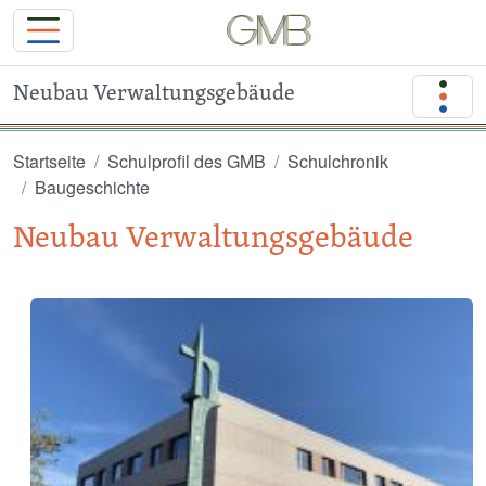
Neubau Verwaltungsgebäude
Direkt zum Inhalt
Startseite
Schulprofil des GMB
Schulchronik
Baugeschichte
Neubau Verwaltungsgebäude
Image