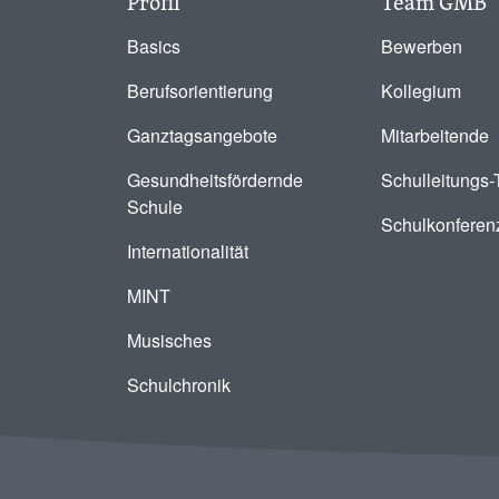
Profil
Team GMB
Basics
Bewerben
Berufsorientierung
Kollegium
Ganztagsangebote
Mitarbeitende
Gesundheitsfördernde
Schulleitungs
Schule
Schulkonferen
Internationalität
MINT
Musisches
Schulchronik