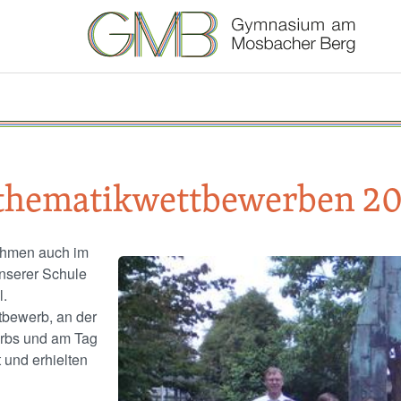
athematikwettbewerben 20
ahmen auch im
Image
nserer Schule
l.
tbewerb, an der
rbs und am Tag
 und erhielten