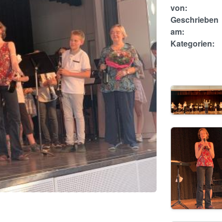
von:
Geschrieben
am:
Kategorien:
Image
Image