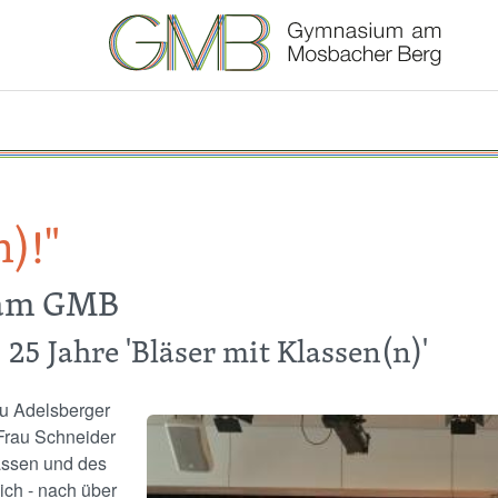
n)!"
 am GMB
25 Jahre 'Bläser mit Klassen(n)'
au Adelsberger
Image
 Frau Schneider
assen und des
ich - nach über