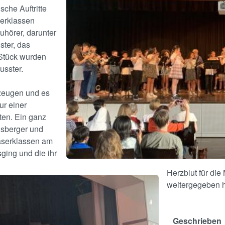
che Auftritte
serklassen
uhörer, darunter
ster, das
 Stück wurden
usster.
rzeugen und es
ur einer
ten. Ein ganz
lsberger und
läserklassen am
ging und die ihr
Herzblut für die
weitergegeben 
Geschrieben