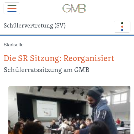
Schülervertretung (SV)
Direkt zum Inhalt
Startseite
Die SR Sitzung: Reorganisiert
Schülerratssitzung am GMB
Image