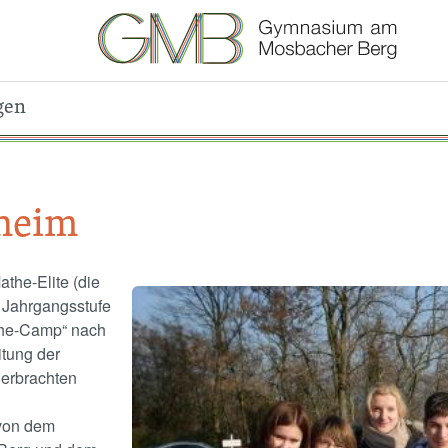
gen
heim
athe-Elite (die
Image
 Jahrgangsstufe
the-Camp“ nach
tung der
 erbrachten
 von dem