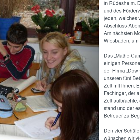
in Rüdesheim. D
und des Förderv
jeden, welches 
Abschluss-Abend
Am nächsten Mor
Wiesbaden, um 
Das „Mathe-Cam
einigen Person
der Firma „Dow C
unseren fünf Bet
Zeit mit ihnen.
Fachinger, der al
Zeit aufbrachte,
stand und der es
Betreuer zu Begl
Den vier Schüle
wünschen wir vie