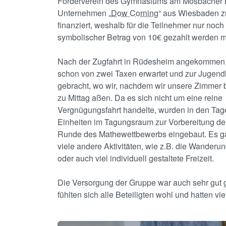
Förderverein des Gymnasiums am Mosbacher 
Unternehmen „
Dow Corning
“ aus Wiesbaden z
finanziert, weshalb für die Teilnehmer nur noch
symbolischer Betrag von 10€ gezahlt werden m
Nach der Zugfahrt in Rüdesheim angekommen,
schon von zwei Taxen erwartet und zur Jugen
gebracht, wo wir, nachdem wir unsere Zimmer 
zu Mittag aßen. Da es sich nicht um eine reine
Vergnügungsfahrt handelte, wurden in den Tag
Einheiten im Tagungsraum zur Vorbereitung de
Runde des Mathewettbewerbs eingebaut. Es g
viele andere Aktivitäten, wie z.B. die Wanderu
oder auch viel individuell gestaltete Freizeit.
Die Versorgung der Gruppe war auch sehr gut g
fühlten sich alle Beteiligten wohl und hatte