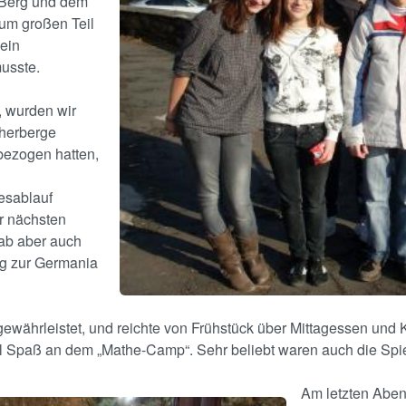
Berg und dem
um großen Teil
 ein
usste.
 wurden wir
dherberge
bezogen hatten,
esablauf
r nächsten
ab aber auch
ng zur Germania
ewährleistet, und reichte von Frühstück über Mittagessen und
n viel Spaß an dem „Mathe-Camp“. Sehr beliebt waren auch die 
Am letzten Aben