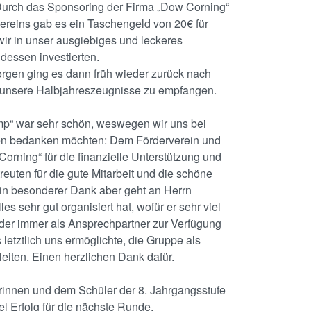
urch das Sponsoring der Firma „Dow Corning“
ereins gab es ein Taschengeld von 20€ für
wir in unser ausgiebiges und leckeres
essen investierten.
gen ging es dann früh wieder zurück nach
unsere Halbjahreszeugnisse zu empfangen.
p“ war sehr schön, weswegen wir uns bei
en bedanken möchten: Dem Förderverein und
orning“ für die finanzielle Unterstützung und
reuten für die gute Mitarbeit und die schöne
 Ein besonderer Dank aber geht an Herrn
les sehr gut organisiert hat, wofür er sehr viel
 der immer als Ansprechpartner zur Verfügung
 letztlich uns ermöglichte, die Gruppe als
eiten. Einen herzlichen Dank dafür.
rinnen und dem Schüler der 8. Jahrgangsstufe
l Erfolg für die nächste Runde.