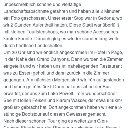
unbeschreiblich schöne und vielfältige
Landschaftsabschnitte gefahren und haben alle 2 Minuten
ein Foto geschossen. Unser erster Stop war in Sedona, wo
wir 2 Stunden Aufenthalt hatten. Diese Stadt war überfüllt
mit kleinen Touristenshops, wo man schöne Accessoires
kaufen konnte. Danach ging es wieder stundenlang weiter
durch herrliche Landschaften.
Um 20 Uhr sind wir endlich angekommen im Hotel in Page,
in der Nähe des Grand Canyons. Dann wurden die Zimmer
eingeteilt und wir haben uns im naheliegenden Restaurant
was zu Essen geholt und dann zurück in die Zimmer
gegangen. Am nächsten Morgen sind wir früh aufgestanden
und haben gefrühstückt. Dann hat uns schon der Bus
erwartet, der uns zum Lake Powell – ein wunderschöner
See mit tollen Felsen und klarem Wasser, der etwa 645km²
groß ist- gebracht hat. Dort angekommen haben wir eine 3-
stündige Bootstour auf diesem Gewässer gemacht.
Nach dieser schönen Tour ging es weiter zum Glen-
Canyon-Staudamm, der Übergang zwischen Lake Powell