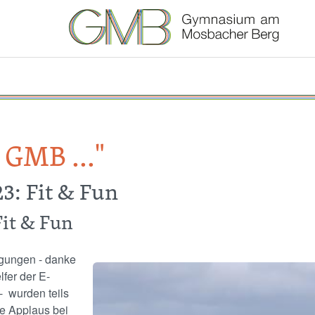
 GMB ..."
3: Fit & Fun
Fit & Fun
gungen - danke
Image
lfer der E-
- wurden teils
e Applaus bei