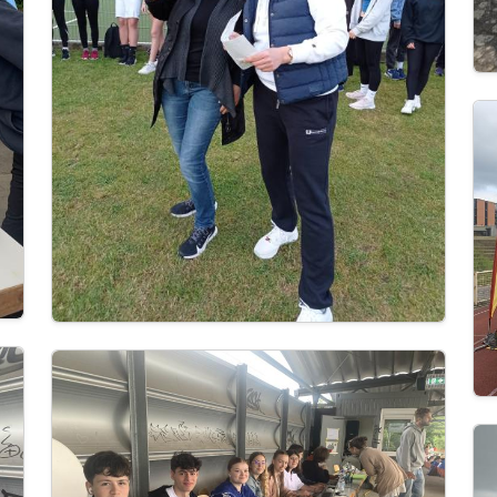
Im
Image
Im