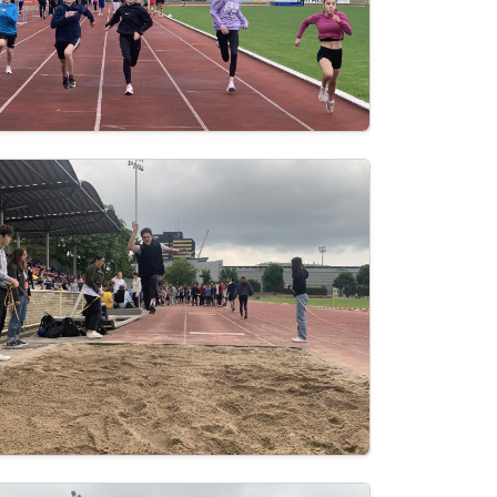
age
age