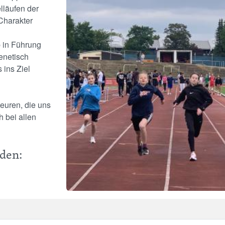
lläufen der
Charakter
b in Führung
renetisch
ins Ziel
teuren, die uns
h bei allen
den: