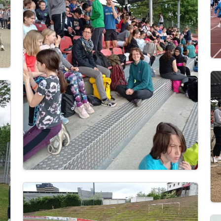
Im
Image
Im