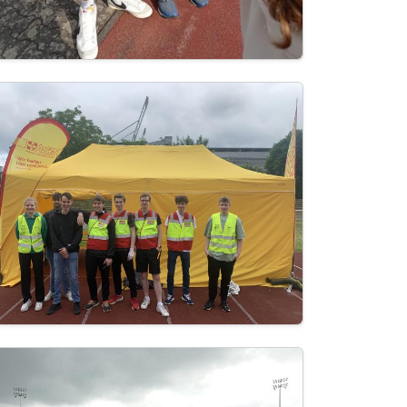
age
age