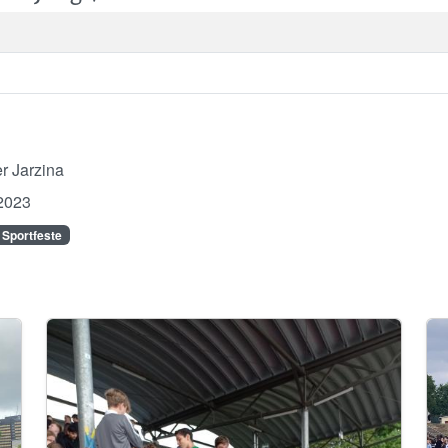
r Jarzina
2023
 Sportfeste
Image
Im