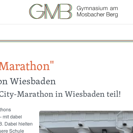
-Marathon"
on Wiesbaden
ity-Marathon in Wiesbaden teil!
thons
Image
 mit dabei
. Dabei hielten
nsere Schule