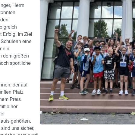
nger, Herrn
 konnten
rden.
olgreich
 Erfolg. Im Ziel
Schülerin eine
r ein
en dem großen
noch sportliche
nnen, der auf
ünften Platz
inem Preis
it einer
rei
aufs gehörten.
 sind uns sicher,