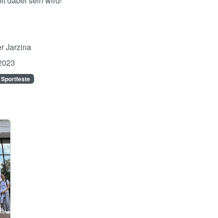
t dabei sein wird!
r Jarzina
2023
 Sportfeste