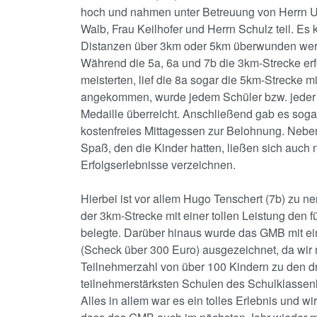
hoch und nahmen unter Betreuung von Herrn U
Walb, Frau Keilhofer und Herrn Schulz teil. Es
Distanzen über 3km oder 5km überwunden we
Während die 5a, 6a und 7b die 3km-Strecke erf
meisterten, lief die 8a sogar die 5km-Strecke mit
angekommen, wurde jedem Schüler bzw. jeder 
Medaille überreicht. Anschließend gab es soga
kostenfreies Mittagessen zur Belohnung. Neb
Spaß, den die Kinder hatten, ließen sich auch 
Erfolgserlebnisse verzeichnen.
Hierbei ist vor allem Hugo Tenschert (7b) zu ne
der 3km-Strecke mit einer tollen Leistung den f
belegte. Darüber hinaus wurde das GMB mit e
(Scheck über 300 Euro) ausgezeichnet, da wir m
Teilnehmerzahl von über 100 Kindern zu den d
teilnehmerstärksten Schulen des Schulklassenl
Alles in allem war es ein tolles Erlebnis und wir