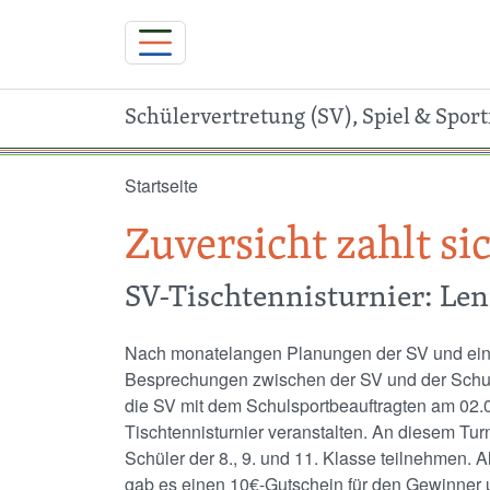
Schülervertretung (SV), Spiel & Sport
Direkt zum Inhalt
Startseite
Zuversicht zahlt si
SV-Tischtennisturnier: Len
Nach monatelangen Planungen der SV und ei
Besprechungen zwischen der SV und der Schul
die SV mit dem Schulsportbeauftragten am 02.
Tischtennisturnier veranstalten. An diesem Turn
Schüler der 8., 9. und 11. Klasse teilnehmen.
gab es einen 10€-Gutschein für den Gewinner u