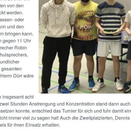
ten von den
ckt werden.
lassen- oder
ann und den
um bringen kann.
nn gegen 11 Uhr
precher Robin
chulsprechers,
undlicher
s gesamten
n Herrn Dürr wäre
 insgesamt acht
r zwei Stunden Anstrengung und Konzentration stand dann auch d
chsetzen konnte, entschied das Turnier für sich und fuhr damit 
icht immer viel zu sagen hat! Auch die Zweitplatzierten, Dennis 
s für ihren Einsatz erhalten.