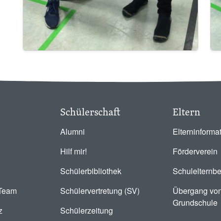
Schülerschaft
Eltern
Alumni
Elterninforma
Hilf mir!
Förderverein
Schülerbibliothek
Schulelternbe
-Team
Schülervertretung (SV)
Übergang von
Grundschule
z
Schülerzeitung