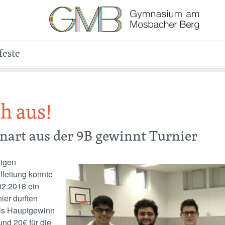
feste
ch aus!
nart aus der 9B gewinnt Turnier
nigen
Image
leitung konnte
02.2018 ein
ier durften
 Als Hauptgewinn
nd 20€ für die