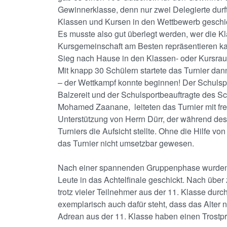
Gewinnerklasse, denn nur zwei Delegierte durf
Klassen und Kursen in den Wettbewerb geschi
Es musste also gut überlegt werden, wer die K
Kursgemeinschaft am Besten repräsentieren k
Sieg nach Hause in den Klassen- oder Kursra
Mit knapp 30 Schülern startete das Turnier da
– der Wettkampf konnte beginnen! Der Schuls
Balzereit und der Schulsportbeauftragte des S
Mohamed Zaanane, leiteten das Turnier mit fre
Unterstützung von Herrn Dürr, der während de
Turniers die Aufsicht stellte. Ohne die Hilfe vo
das Turnier nicht umsetzbar gewesen.
Nach einer spannenden Gruppenphase wurden
Leute in das Achtelfinale geschickt. Nach übe
trotz vieler Teilnehmer aus der 11. Klasse dur
exemplarisch auch dafür steht, dass das Alter n
Adrean aus der 11. Klasse haben einen Trostprei