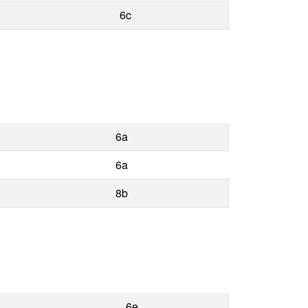
6c
6a
6a
8b
6e