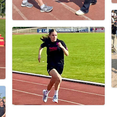
Im
Image