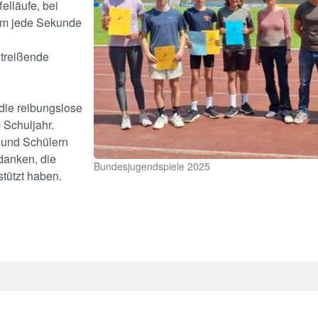
elläufe, bei
um jede Sekunde
n
itreißende
 die reibungslose
 Schuljahr.
 und Schülern
danken, die
Bundesjugendspiele 2025
stützt haben.