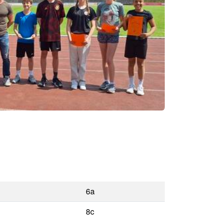
6a
8c