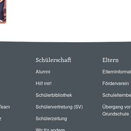
Schülerschaft
Eltern
Alumni
Elterninforma
Hilf mir!
Förderverein
Schülerbibliothek
Schulelternbe
-Team
Schülervertretung (SV)
Übergang von
Grundschule
z
Schülerzeitung
Wir für andere