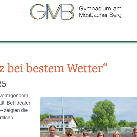
tz bei bestem Wetter“
25
ervorragendem
Image
tt. Bei idealen
– zeigten die
tliche