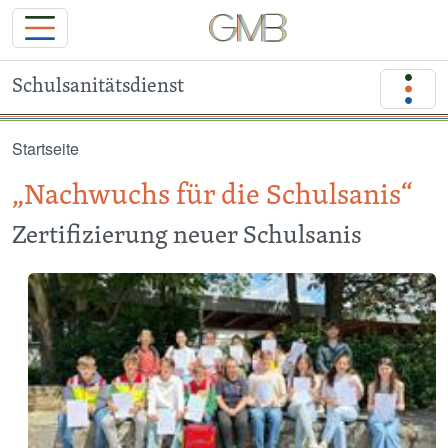
Schulsanitätsdienst
Direkt zum Inhalt
Startseite
„Nachwuchs für die Schulsanis“
Zertifizierung neuer Schulsanis
Image