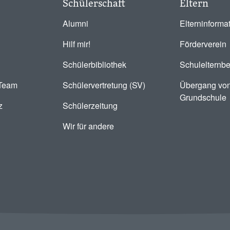
Schülerschaft
Eltern
Alumni
Elterninforma
Hilf mir!
Förderverein
Schülerbibliothek
Schulelternbe
-Team
Schülervertretung (SV)
Übergang von
Grundschule
z
Schülerzeitung
Wir für andere