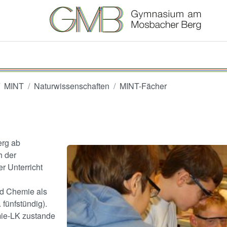
MINT
Naturwissenschaften
MINT-Fächer
rg ab
Image
h der
r Unterricht
rd Chemie als
fünfstündig).
mie-LK zustande