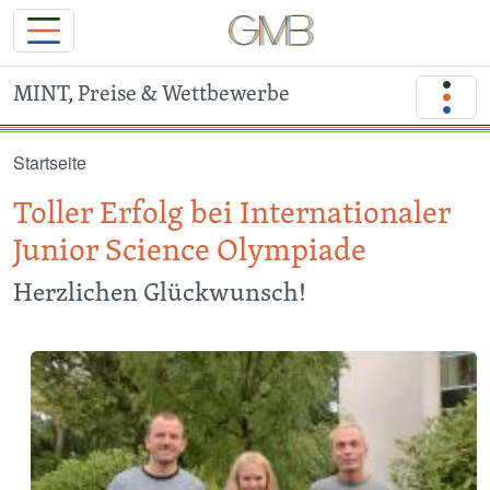
MINT, Preise & Wettbewerbe
Direkt zum Inhalt
Startseite
Toller Erfolg bei Internationaler
Junior Science Olympiade
Herzlichen Glückwunsch!
Image