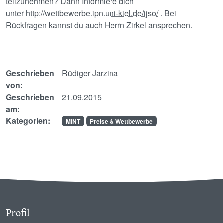
teilzunehmen? Dann Informiere dich
unter
http://wettbewerbe.ipn.uni-kiel.de/ijso/
. Bei
Rückfragen kannst du auch Herrn Zirkel ansprechen.
Geschrieben
Rüdiger Jarzina
von:
Geschrieben
21.09.2015
am:
Kategorien:
MINT
Preise & Wettbewerbe
Profil