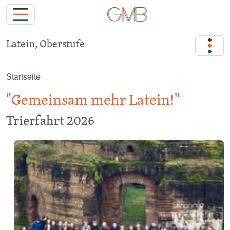
Latein, Oberstufe
Direkt zum Inhalt
Startseite
"Gemeinsam mehr Latein!"
Trierfahrt 2026
Image