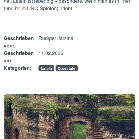
hat: Latein ist lebendig – besonders, wenn man es in Trier
(und beim UNO-Spielen) erlebt
Geschrieben
Rüdiger Jarzina
von:
Geschrieben
11.02.2026
am:
Kategorien:
Latein
Oberstufe
Image