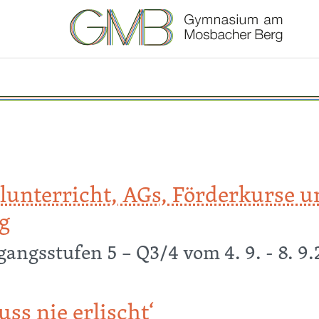
unterricht, AGs, Förderkurse u
g
angsstufen 5 – Q3/4 vom 4. 9. - 8. 9
richt, AGs, Förderkurse und Hausaufgabenbetreuung
ss nie erlischt‘