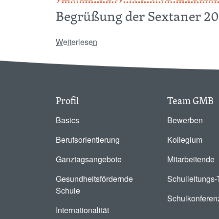
Begrüßung der Sextaner 202
über ‚Zum Ort, wo der Lernfluss nie 
Weiterlesen
Profil
Team GMB
Basics
Bewerben
Berufsorientierung
Kollegium
Ganztagsangebote
Mitarbeitende
Gesundheitsfördernde
Schulleitungs
Schule
Schulkonferen
Internationalität