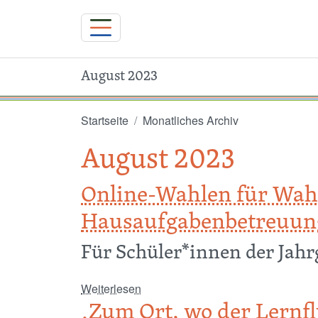
August 2023
Direkt zum Inhalt
Startseite
Monatliches Archiv
August 2023
Online-Wahlen für Wahl
Hausaufgabenbetreuun
Für Schüler*innen der Jahrg
über Online-Wahlen für Wahlunter
Weiterlesen
‚Zum Ort, wo der Lernflu