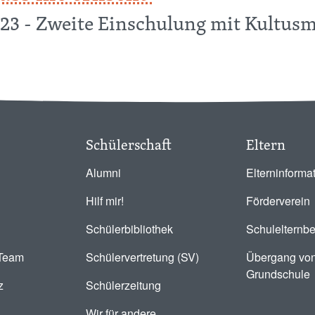
3 - Zweite Einschulung mit Kultusmi
erlischt‘
Schülerschaft
Eltern
Alumni
Elterninforma
Hilf mir!
Förderverein
Schülerbibliothek
Schulelternbe
-Team
Schülervertretung (SV)
Übergang von
Grundschule
z
Schülerzeitung
Wir für andere