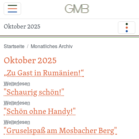
Oktober 2025
Direkt zum Inhalt
Startseite
Monatliches Archiv
Oktober 2025
„Zu Gast in Rumänien!“
über „Zu Gast in Rumänien!“
Weiterlesen
I
"Schaurig schön!"
über "Schaurig schön!"
Weiterlesen
I
"Schön ohne Handy!"
über "Schön ohne Handy!"
Weiterlesen
I
"Gruselspaß am Mosbacher Berg"