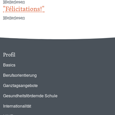
über "Gruselspaß am Mosbacher Berg"
Weiterlesen
I
"Félicitations!"
über "Félicitations!"
Weiterlesen
I
Profil
Basics
Berufsorientierung
Ganztagsangebote
Gesundheitsfördernde Schule
Internationalität