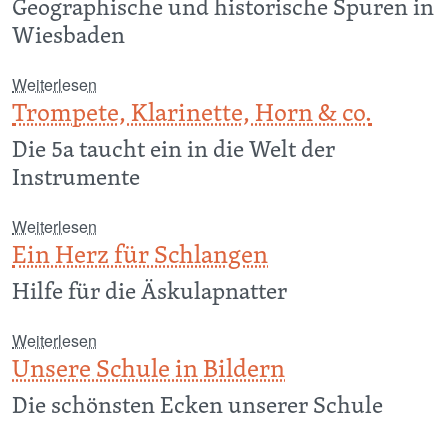
Geographische und historische Spuren in
Wiesbaden
über Die eigene Stadt neu entdecken
Weiterlesen
Trompete, Klarinette, Horn & co.
Die 5a taucht ein in die Welt der
Instrumente
über Trompete, Klarinette, Horn & co.
Weiterlesen
Ein Herz für Schlangen
Hilfe für die Äskulapnatter
über Ein Herz für Schlangen
Weiterlesen
Unsere Schule in Bildern
Die schönsten Ecken unserer Schule