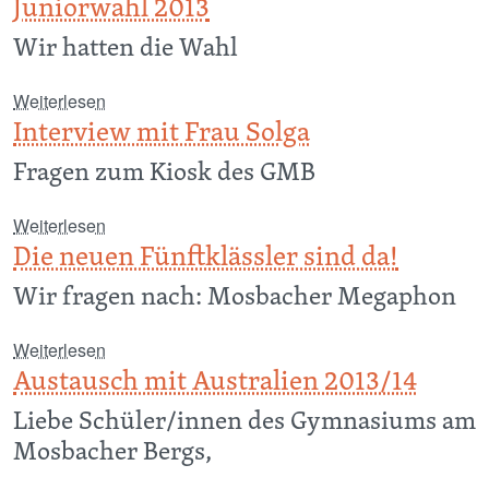
Juniorwahl 2013
Wir hatten die Wahl
über Juniorwahl 2013
Weiterlesen
Interview mit Frau Solga
Fragen zum Kiosk des GMB
über Interview mit Frau Solga
Weiterlesen
Die neuen Fünftklässler sind da!
Wir fragen nach: Mosbacher Megaphon
über Die neuen Fünftklässler sind da!
Weiterlesen
Austausch mit Australien 2013/14
Liebe Schüler/innen des Gymnasiums am
Mosbacher Bergs,