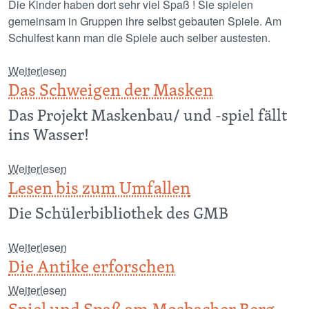
Die Kinder haben dort sehr viel Spaß ! Sie spielen
gemeinsam in Gruppen ihre selbst gebauten Spiele. Am
Schulfest kann man die Spiele auch selber austesten.
über Spiele selber bauen und ausdenken
Weiterlesen
Das Schweigen der Masken
Das Projekt Maskenbau/ und -spiel fällt
ins Wasser!
über Das Schweigen der Masken
Weiterlesen
Lesen bis zum Umfallen
Die Schülerbibliothek des GMB
über Lesen bis zum Umfallen
Weiterlesen
Die Antike erforschen
über Die Antike erforschen
Weiterlesen
I