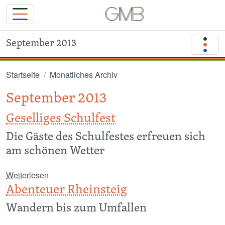
September 2013
Direkt zum Inhalt
Startseite
Monatliches Archiv
September 2013
Geselliges Schulfest
Die Gäste des Schulfestes erfreuen sich
am schönen Wetter
über Geselliges Schulfest
Weiterlesen
Abenteuer Rheinsteig
Wandern bis zum Umfallen