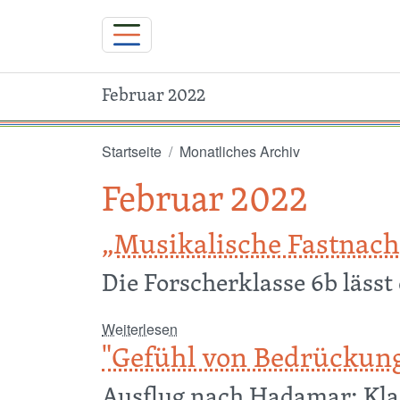
Februar 2022
Direkt zum Inhalt
Startseite
Monatliches Archiv
Februar 2022
„Musikalische Fastnac
Die Forscherklasse 6b läss
über „Musikalische Fastnachts-Ha
Weiterlesen
"Gefühl von Bedrückun
Ausflug nach Hadamar: Kla