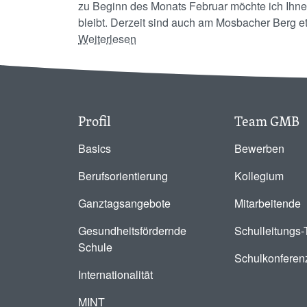
zu Beginn des Monats Februar möchte ich Ihnen 
bleibt. Derzeit sind auch am Mosbacher Berg et
über "Mit Corona leben am GMB"
Weiterlesen
Profil
Team GMB
Basics
Bewerben
Berufsorientierung
Kollegium
Ganztagsangebote
Mitarbeitende
Gesundheitsfördernde
Schulleitungs
Schule
Schulkonferen
Internationalität
MINT