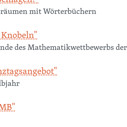
enräumen mit Wörterbüchern
en!"
 Knobeln"
Runde des Mathematikwettbewerbs der
eln"
nztagsangebot"
lbjahr
sangebot"
GMB"