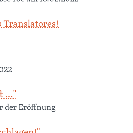
 Translatores!
slatores!
2022
 ..."
r der Eröffnung
chlagen!"