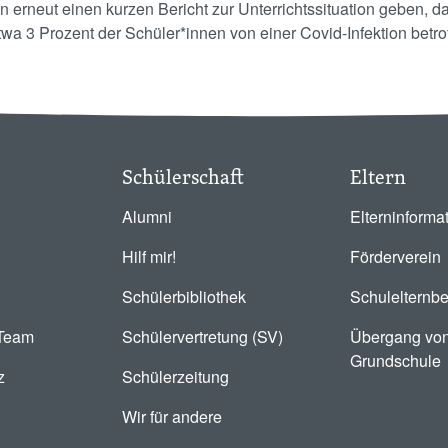
erneut einen kurzen Bericht zur Unterrichtssituation geben, d
wa 3 Prozent der Schüler*innen von einer Covid-Infektion betro
Schülerschaft
Eltern
Alumni
Elterninforma
Hilf mir!
Förderverein
Schülerbibliothek
Schulelternbe
-Team
Schülervertretung (SV)
Übergang von
Grundschule
z
Schülerzeitung
Wir für andere