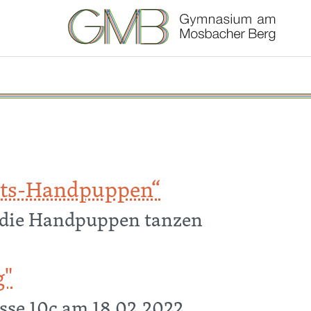
hts-Handpuppen“
t die Handpuppen tanzen
ndpuppen“
g"
sse 10c am 18.02.2022