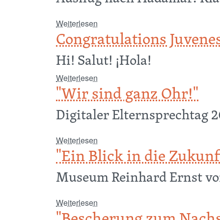
über "Gefühl von Bedrückung"
Weiterlesen
Congratulations Juvenes
Hi! Salut! ¡Hola!
über Congratulations Juvenes Tran
Weiterlesen
"Wir sind ganz Ohr!"
Digitaler Elternsprechtag 
über "Wir sind ganz Ohr!"
Weiterlesen
"Ein Blick in die Zukunft
Museum Reinhard Ernst vo
über "Ein Blick in die Zukunft ..."
Weiterlesen
"Bescherung zum Nachs