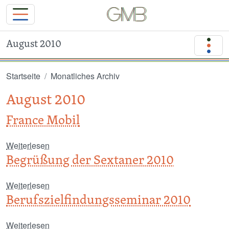
August 2010
Direkt zum Inhalt
Startseite
Monatliches Archiv
August 2010
France Mobil
über France Mobil
Weiterlesen
Begrüßung der Sextaner 2010
über Begrüßung der Sextaner 2010
Weiterlesen
Berufszielfindungsseminar 2010
über Berufszielfindungsseminar 2010
Weiterlesen