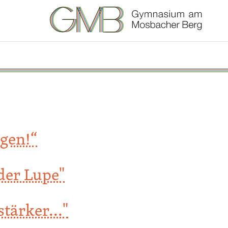
gen!“
der Lupe"
e"
tärker..."