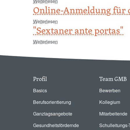
über „Der Wind wird immer stärker..
Weiterlesen
Online-Anmeldung für d
über Online-Anmeldung für das Ga
Weiterlesen
"Sextaner ante portas"
über "Sextaner ante portas"
Weiterlesen
Profil
Team GMB
Basics
Bewerben
Berufsorientierung
Kollegium
Ganztagsangebote
Mitarbeitende
Gesundheitsfördernde
Schulleitungs