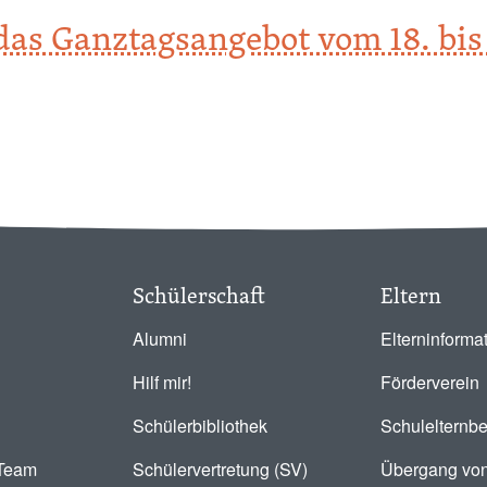
."
as Ganztagsangebot vom 18. bis
nztagsangebot vom 18. bis 22. August 2025
Schülerschaft
Eltern
Alumni
Elterninforma
Hilf mir!
Förderverein
Schülerbibliothek
Schulelternbe
-Team
Schülervertretung (SV)
Übergang von